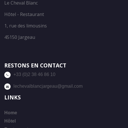
Le Cheval Blanc
Hôtel - Restaurant
1, rue des limousins
45150 Jargeau
RESTONS EN CONTACT
+33 (0)2 38 46 86 10
lechevalblancjargeau@gmail.com
LINKS
Home
Hôtel