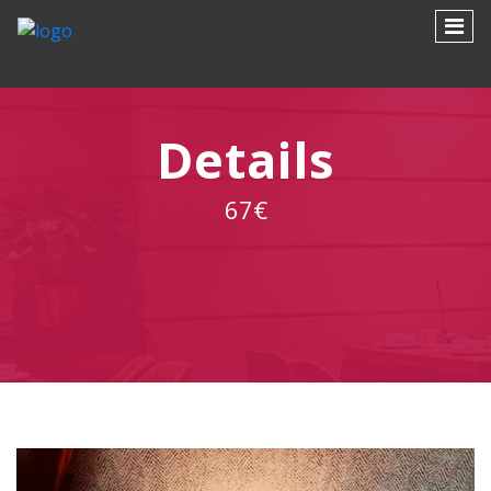
Skip
to
main
content
Details
67€