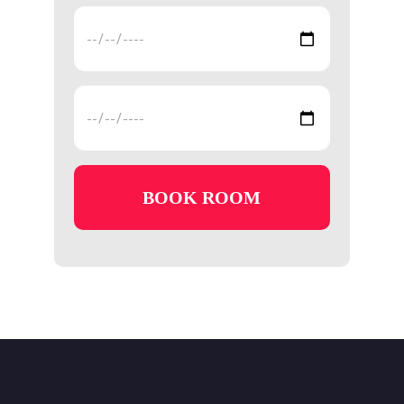
Check
In
Time
Check
Out
Time